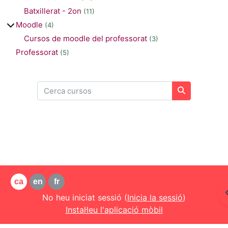
Batxillerat - 2on
(11)
Moodle
(4)
Cursos de moodle del professorat
(3)
Professorat
(5)
Cerca cursos
Cerca curso
ca
en
fr
No heu iniciat sessió (
Inicia la sessió
)
Instal·leu l'aplicació mòbil