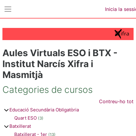
Ves al contingut principal
Inicia la sess
Panell lateral
Aules Virtuals ESO i BTX -
Institut Narcís Xifra i
Masmitjà
Categories de cursos
Contreu-ho tot
Educació Secundària Obligatòria
Quart ESO
(3)
Batxillerat
Batxillerat - 1er
(13)