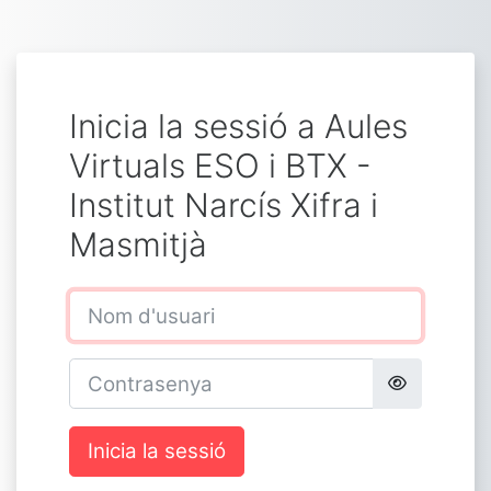
Ves al contingut principal
Inicia la sessió a Aules
Virtuals ESO i BTX -
Institut Narcís Xifra i
Masmitjà
Nom d'usuari
Contrasenya
Inicia la sessió