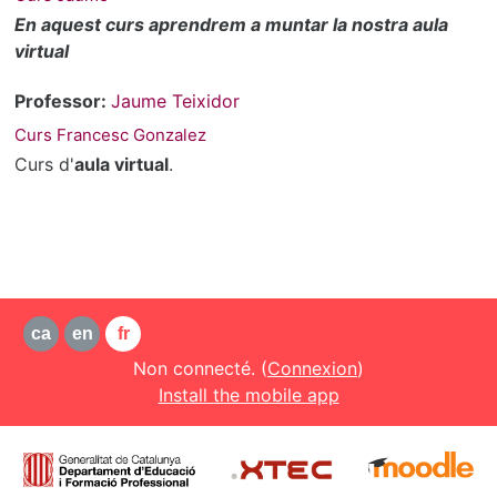
En aquest curs aprendrem a muntar la nostra aula
virtual
Professor:
Jaume Teixidor
Curs Francesc Gonzalez
Curs d'
aula virtual
.
ca
en
fr
Non connecté. (
Connexion
)
Install the mobile app