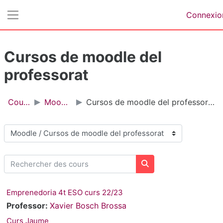
Passer au contenu principal
Connexio
Panneau latéral
Cursos de moodle del
professorat
Cours
Moodle
Cursos de moodle del professorat
Catégories de cours
Rechercher des cours
Rechercher des cours
Emprenedoria 4t ESO curs 22/23
Professor:
Xavier Bosch Brossa
Curs Jaume